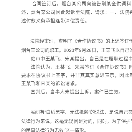
合同签订后，烟台某公司向被告荆某全供饲料，2
还，烟台某公司因此起诉至法院，请求：一、法院判
述付款义务承担连带清偿责任。
法院经审理，查明了《合作协议书》的上述签订
烟台某公司的职工。2023年9月28日，王某飞以自己
庭审中王某飞、宋某提出，自己是在履职过程
法院认为，王某飞、宋某签订《合作协议书》
要求在协议书上签字，并非其真实意思表示，因此
王某飞和宋某的诉讼请求。
宣判后，当事人未提出上诉，案件已生效。
民间有“白纸黑字、无法抵赖”的说法，是说自
法律行为来说，这毫无疑问是对的，同时，为了保护
的民事法律行为无效”这一情形。