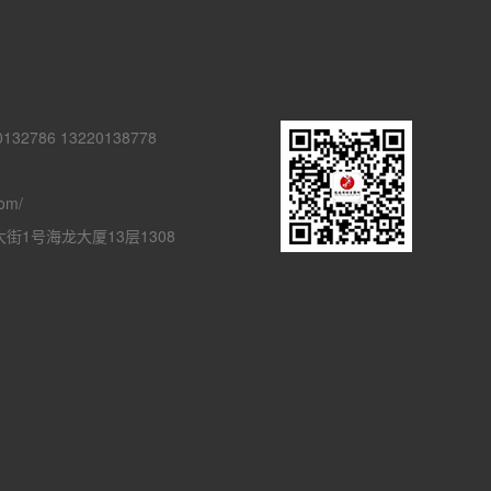
132786 13220138778
com/
1号海龙大厦13层1308