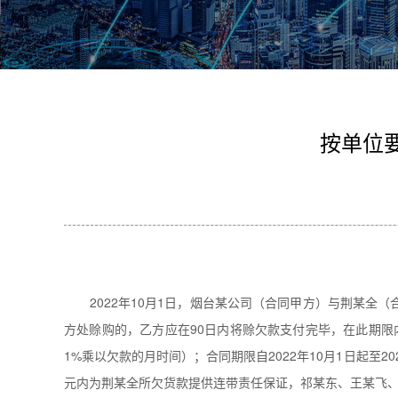
按单位
2022年10月1日，烟台某公司（合同甲方）与荆某全
方处赊购的，乙方应在90日内将赊欠款支付完毕，在此期
1%乘以欠款的月时间）；合同期限自2022年10月1日起至
元内为荆某全所欠货款提供连带责任保证，祁某东、王某飞、