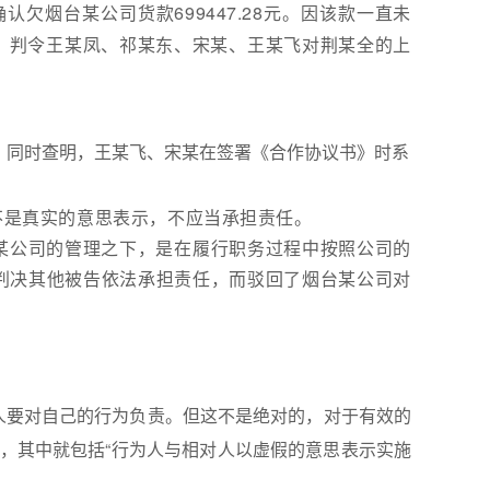
欠烟台某公司货款699447.28元。因该款一直未
二、判令王某凤、祁某东、宋某、王某飞对荆某全的上
，同时查明，王某飞、宋某在签署《合作协议书》时系
不是真实的意思表示，不应当承担责任。
某公司的管理之下，是在履行职务过程中按照公司的
判决其他被告依法承担责任，而驳回了烟台某公司对
人要对自己的行为负责。但这不是绝对的，对于有效的
，其中就包括“行为人与相对人以虚假的意思表示实施