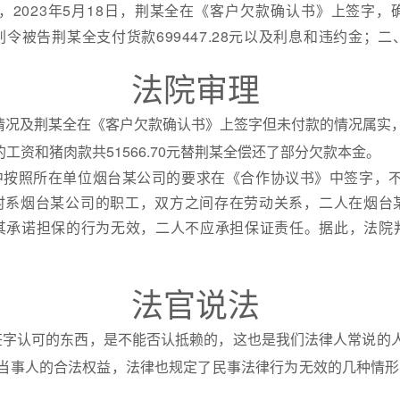
023年5月18日，荆某全在《客户欠款确认书》上签字，确认
令被告荆某全支付货款699447.28元以及利息和违约金；
法院审理
情况及荆某全在《客户欠款确认书》上签字但未付款的情况属实
的工资和猪肉款共51566.70元替荆某全偿还了部分欠款本金。
中按照所在单位烟台某公司的要求在《合作协议书》中签字，
时系烟台某公司的职工，双方之间存在劳动关系，二人在烟台
其承诺担保的行为无效，二人不应承担保证责任。据此，法院
法官说法
己签字认可的东西，是不能否认抵赖的，这也是我们法律人常说的
当事人的合法权益，法律也规定了民事法律行为无效的几种情形